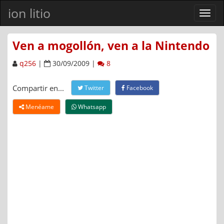
ion litio
Ver
men
Ven a mogollón, ven a la Nintendo
q256
|
30/09/2009 |
8
Compartir en...
Twitter
Facebook
Menéame
Whatsapp