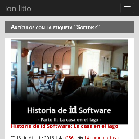
ion litio
Ver
men
Artículos con la etiqueta "Softdisk"
Historia de id Software: La casa en el lago
13 de Abr de 2016
|
q256
|
14 comentarios »