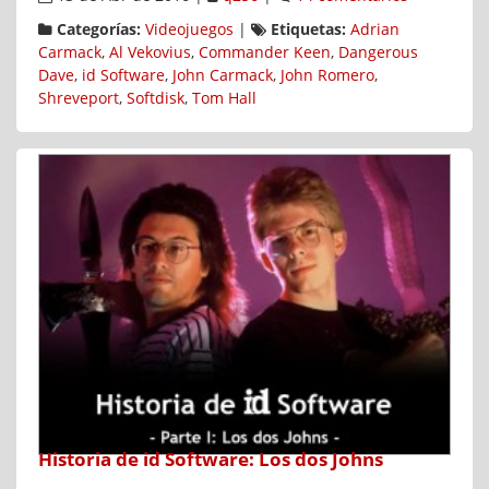
Categorías:
Videojuegos
|
Etiquetas:
Adrian
Carmack
,
Al Vekovius
,
Commander Keen
,
Dangerous
Dave
,
id Software
,
John Carmack
,
John Romero
,
Shreveport
,
Softdisk
,
Tom Hall
Historia de id Software: Los dos Johns