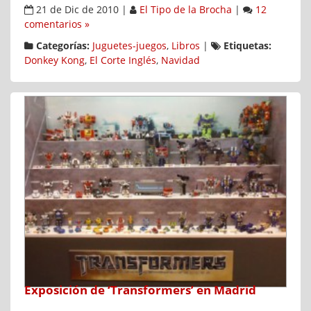
21 de Dic de 2010
|
El Tipo de la Brocha
|
12
comentarios »
Categorías:
Juguetes-juegos
,
Libros
|
Etiquetas:
Donkey Kong
,
El Corte Inglés
,
Navidad
Exposición de ‘Transformers’ en Madrid