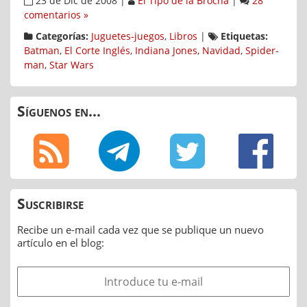
23 de Dic de 2008
|
El Tipo de la Brocha
|
28
comentarios »
Categorías:
Juguetes-juegos
,
Libros
|
Etiquetas:
Batman
,
El Corte Inglés
,
Indiana Jones
,
Navidad
,
Spider-
man
,
Star Wars
Síguenos en...
Suscribirse
Recibe un e-mail cada vez que se publique un nuevo
artículo en el blog: