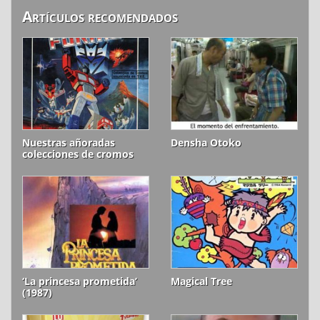
Artículos recomendados
Nuestras añoradas
Densha Otoko
colecciones de cromos
‘La princesa prometida’
Magical Tree
(1987)