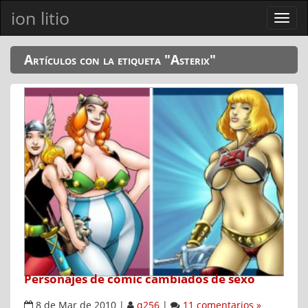
ion litio
Ver
men
Artículos con la etiqueta "Asterix"
Personajes de cómic cambiados de sexo
8 de Mar de 2010
|
q256
|
11 comentarios »