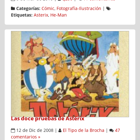
Categorías:
Cómic
,
Fotografía-Ilustración
|
Etiquetas:
Asterix
,
He-Man
Las doce pruebas de Astérix
12 de Dic de 2008
|
El Tipo de la Brocha
|
47
comentarios »