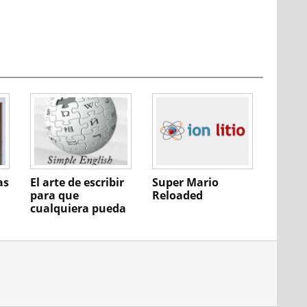
as
El arte de escribir
Super Mario
para que
Reloaded
cualquiera pueda
entenderte