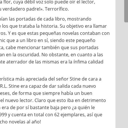
lor, cuya débil voz solo puede oir el lector,
u verdadero padre!». Terrorífico.
nían las portadas de cada libro, mostrando
os que trataba la historia. Su objetivo era llamar
ibros. Y es que estas pequeñas novelas contaban con
ic que a un libro en sí, siendo este pequeño
ota, cabe mencionar también que sus portadas
an en la oscuridad. No obstante, en cuanto a las
nte aterrador de las mismas era la ínfima calidad
acterística más apreciada del señor Stine de cara a
R.L. Stine era capaz de dar salida cada nuevo
meses, de forma que siempre había un buen
el nuevo lector. Claro que esto iba en detrimento
a era de por sí bastante baja pero ¿a quién le
999 y cuenta en total con 62 ejemplares, así que
cho novelas al año!