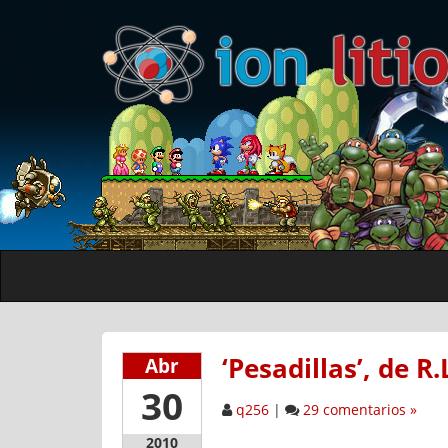
‘Pesadillas’, de R.
Abr
30
q256
|
29 comentarios »
2010