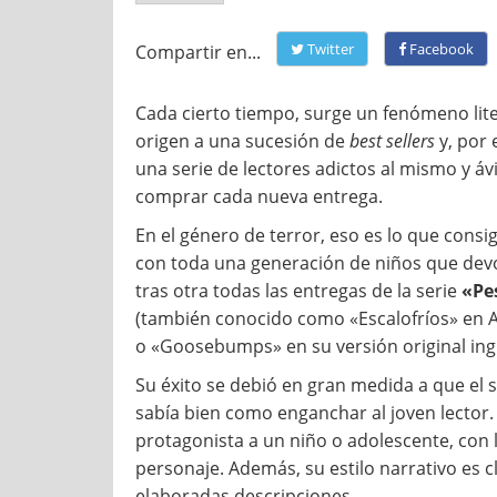
Twitter
Facebook
Compartir en...
Cada cierto tiempo, surge un fenómeno lit
origen a una sucesión de
best sellers
y, por 
una serie de lectores adictos al mismo y áv
comprar cada nueva entrega.
En el género de terror, eso es lo que consig
con toda una generación de niños que de
tras otra todas las entregas de la serie
«Pe
(también conocido como «Escalofríos» en A
o «Goosebumps» en su versión original ingl
Su éxito se debió en gran medida a que el 
sabía bien como enganchar al joven lector.
protagonista a un niño o adolescente, con l
personaje. Además, su estilo narrativo es 
elaboradas descripciones.