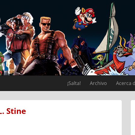
¡Salta!
Archivo
Acerca 
L. Stine