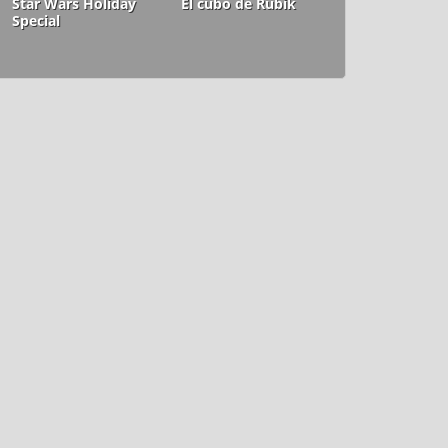
Star Wars Holiday
El cubo de Rubik
Special