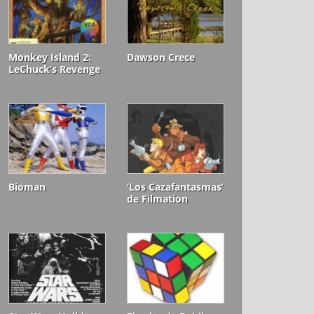
Monkey Island 2:
Dawson Crece
LeChuck’s Revenge
Bioman
‘Los Cazafantasmas’
de Filmation