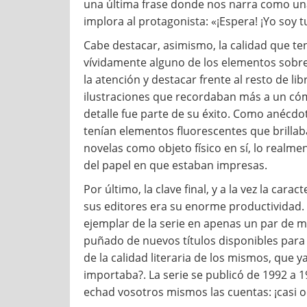
una última frase donde nos narra como una f
implora al protagonista: «¡Espera! ¡Yo soy t
Cabe destacar, asimismo, la calidad que te
vívidamente alguno de los elementos sobre l
la atención y destacar frente al resto de l
ilustraciones que recordaban más a un cóm
detalle fue parte de su éxito. Como anécd
tenían elementos fluorescentes que brillab
novelas como objeto físico en sí, lo realme
del papel en que estaban impresas.
Por último, la clave final, y a la vez la car
sus editores era su enorme productividad. 
ejemplar de la serie en apenas un par de 
puñado de nuevos títulos disponibles para 
de la calidad literaria de los mismos, que y
importaba?. La serie se publicó de 1992 a 1
echad vosotros mismos las cuentas: ¡casi o