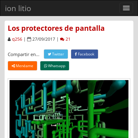
ion litio
Ver
men
Los protectores de pantalla
q256
|
27/09/2017 |
21
Compartir en...
Twitter
Facebook
Menéame
Whatsapp