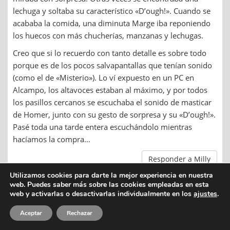
lechuga y soltaba su característico «D’ough!». Cuando se
acababa la comida, una diminuta Marge iba reponiendo
los huecos con más chucherías, manzanas y lechugas.
Creo que si lo recuerdo con tanto detalle es sobre todo
porque es de los pocos salvapantallas que tenían sonido
(como el de «Misterio»). Lo ví expuesto en un PC en
Alcampo, los altavoces estaban al máximo, y por todos
los pasillos cercanos se escuchaba el sonido de masticar
de Homer, junto con su gesto de sorpresa y su «D’ough!».
Pasé toda una tarde entera escuchándolo mientras
hacíamos la compra…
Responder a Milly
Utilizamos cookies para darte la mejor experiencia en nuestra
web. Puedes saber más sobre las cookies empleadas en esta
q256
web y activarlas o desactivarlas individualmente en los
ajustes
.
4/10/2017 |
9:45
Aceptar
Rechazar