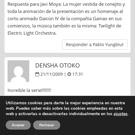
Respuesta para Javi Moya: La mujer vestida de conejito y
toda la animación de la presentación es un homenaje al
corto animado Daicon IV de la compañía Gainax en sus
comienzos, la música también es la misma: Twilight de
Electric Light Orchestra.
Responder a Pablo Yungblut
DENSHA OTOKO
21/11/2009 |
17:31
Increible la serie!!!!!!!!
buenisima…para el que aun no la ve…veala!
Utilizamos cookies para darte la mejor experiencia en nuestra
el final de deluxe me dejo marcando ocupado…¿quien
web. Puedes saber más sobre las cookies empleadas en esta
web y activarlas o desactivarlas individualmente en los
ajustes
.
sabe que paso?
no se si exista informacion en la red acerca de eso, pero
Aceptar
Rechazar
comparto la idea de que exista una forma de relacionarse