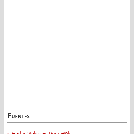
Fuentes
«Densha Otoko» en DramaWiki