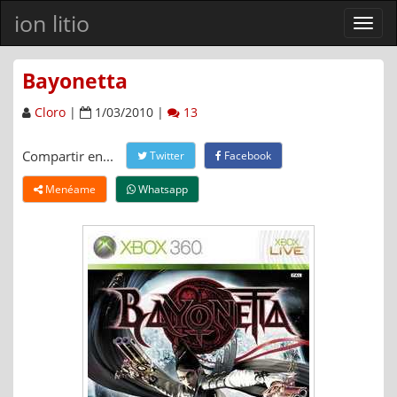
ion litio
Ver
men
Bayonetta
Cloro
|
1/03/2010 |
13
Compartir en...
Twitter
Facebook
Menéame
Whatsapp