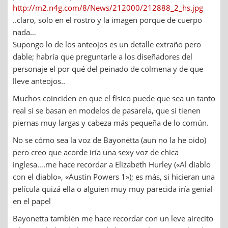
http://m2.n4g.com/8/News/212000/212888_2_hs.jpg
..claro, solo en el rostro y la imagen porque de cuerpo
nada…
Supongo lo de los anteojos es un detalle extraño pero
dable; habría que preguntarle a los diseñadores del
personaje el por qué del peinado de colmena y de que
lleve anteojos..
Muchos coinciden en que el físico puede que sea un tanto
real si se basan en modelos de pasarela, que si tienen
piernas muy largas y cabeza más pequeña de lo común.
No se cómo sea la voz de Bayonetta (aun no la he oido)
pero creo que acorde iría una sexy voz de chica
inglesa….me hace recordar a Elizabeth Hurley («Al diablo
con el diablo», «Austin Powers 1»); es más, si hicieran una
película quizá ella o alguien muy muy parecida iría genial
en el papel
Bayonetta también me hace recordar con un leve airecito