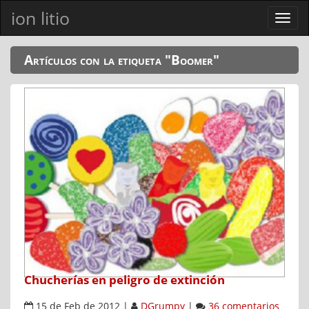
ion litio
Ver
men
Artículos con la etiqueta "Boomer"
Chucherías en peligro de extinción
15 de Feb de 2012
|
DGrumpy
|
36 comentarios