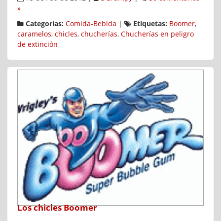
»
Categorías:
Comida-Bebida
|
Etiquetas:
Boomer
,
caramelos
,
chicles
,
chucherías
,
Chucherías en peligro
de extinción
Los chicles Boomer