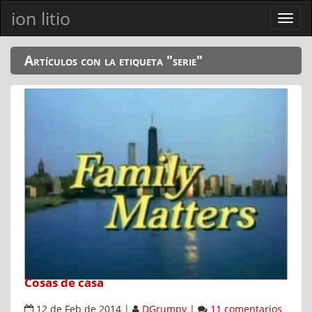
ion litio
Ver
men
Artículos con la etiqueta "serie"
Cosas de casa
12 de Feb de 2014
|
DGrumpy
|
11 comentarios