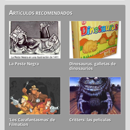
Artículos recomendados
La Peste Negra
Dinosaurus, galletas de
dinosaurios
‘Los Cazafantasmas’ de
Critters: las películas
Filmation