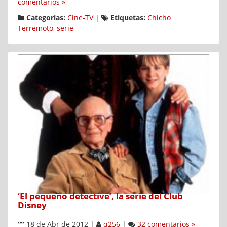
comentarios »
Categorías:
Cine-TV
|
Etiquetas:
Chicho
Terremoto
,
serie
‘El pequeño detective’, la serie del Club
Disney
18 de Abr de 2012
|
q256
|
32 comentarios »