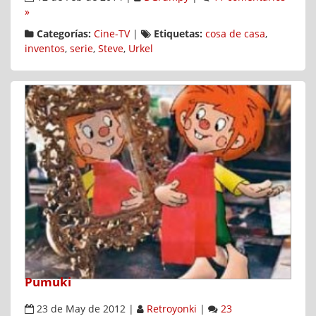
»
Categorías:
Cine-TV
|
Etiquetas:
cosa de casa
,
inventos
,
serie
,
Steve
,
Urkel
Pumuki
23 de May de 2012
|
Retroyonki
|
23