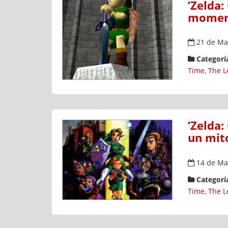
‘Zelda:
momen
21 de Ma
Categoría
Time
,
The L
‘Zelda:
un mit
14 de Ma
Categoría
Time
,
The L