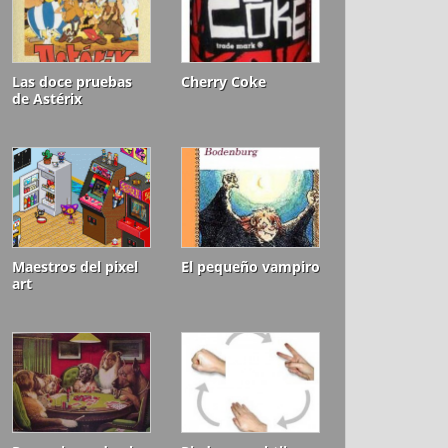
Las doce pruebas
Cherry Coke
de Astérix
Maestros del pixel
El pequeño vampiro
art