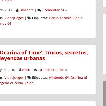
 de 2012
|
Filosente
|
9 comentarios »
s:
Videojuegos
|
Etiquetas:
Banjo-Kazooie
,
Banjo-
endo 64
 Ocarina of Time’, trucos, secretos,
 leyendas urbanas
y de 2010
|
q256
|
101 comentarios »
s:
Videojuegos
|
Etiquetas:
Nintendo 64
,
Ocarina of
egend of Zelda
,
Zelda