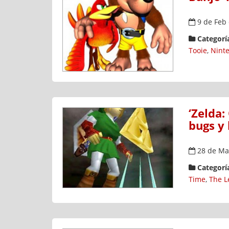
9 de Feb
Categoría
Tooie
,
Nint
‘Zelda:
bugs y
28 de Ma
Categoría
Time
,
The L