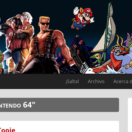
¡Salta!
Archivo
Acerca 
intendo 64"
Tooie