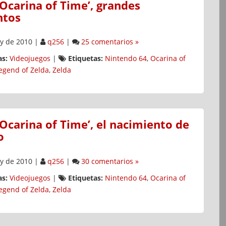
 Ocarina of Time’, grandes
tos
y de 2010
|
q256
|
25 comentarios »
s:
Videojuegos
|
Etiquetas:
Nintendo 64
,
Ocarina of
egend of Zelda
,
Zelda
 Ocarina of Time’, el nacimiento de
o
y de 2010
|
q256
|
30 comentarios »
s:
Videojuegos
|
Etiquetas:
Nintendo 64
,
Ocarina of
egend of Zelda
,
Zelda