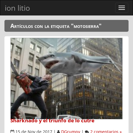
ion litio
Ver
men
Artículos con la etiqueta "motosierra"
Sharknado y el triunfo de lo cutre
15 de Nov de 2017
|
DGrumpy
|
2 comentarios »