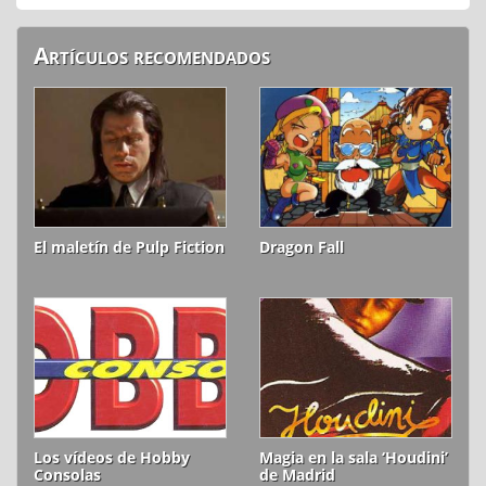
Artículos recomendados
El maletín de Pulp Fiction
Dragon Fall
Los vídeos de Hobby
Magia en la sala ‘Houdini’
Consolas
de Madrid