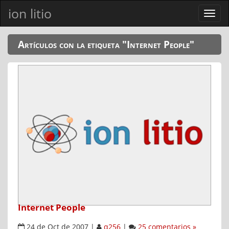
ion litio
Ver
men
Artículos con la etiqueta "Internet People"
Internet People
24 de Oct de 2007
|
q256
|
25 comentarios »