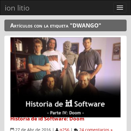
ion litio
Ver
men
Artículos con la etiqueta "DWANGO"
Historia de id Software: Doom
27 de Abr de 2016
|
q256
|
24 comentarios »