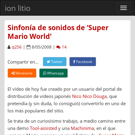
ion litio
Ver
men
Sinfonía de sonidos de ‘Super
Mario World’
q256
|
8/05/2008 |
14
Compartir en...
Twitter
Facebook
Menéame
Whatsapp
El vídeo de hoy fue creado por un usuario del portal de
distribución de vídeos japonés
Nico Nico Douga
, que
pretendía (y sin duda, lo consiguió) convertirlo en uno de
los más populares del sitio.
Se trata de un curiosísimo trabajo, a medio camino entre
una demo
Tool-assisted
y una
Machinima
, en el que