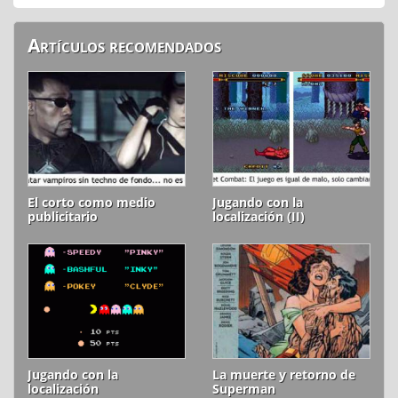
Artículos recomendados
El corto como medio
Jugando con la
publicitario
localización (II)
Jugando con la
La muerte y retorno de
localización
Superman