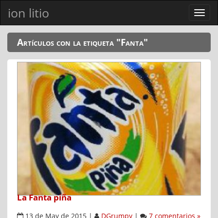
ion litio
Ver
men
Artículos con la etiqueta "Fanta"
La Fanta piña
13 de May de 2015
|
DGrumpy
|
7 comentarios »