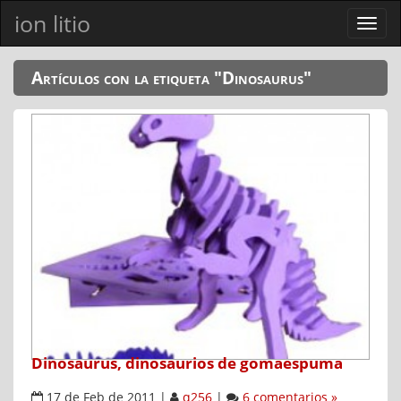
ion litio
Ver
men
Artículos con la etiqueta "Dinosaurus"
Dinosaurus, dinosaurios de gomaespuma
17 de Feb de 2011
|
q256
|
6 comentarios »