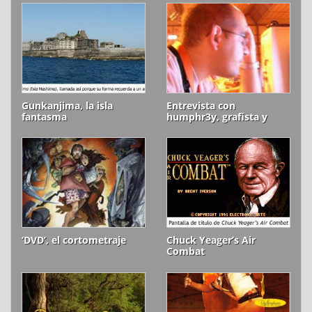
Gunkanjima, la isla
Entrevista con
fantasma
humphr3y, grafista y
scener
‘DVD’, el cortometraje
Chuck Yeager’s Air
Combat