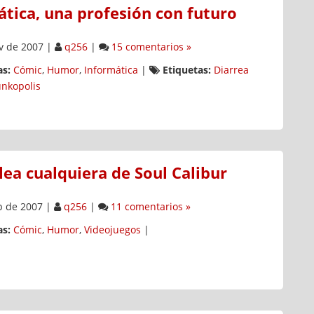
tica, una profesión con futuro
v de 2007
|
q256
|
15 comentarios »
s:
Cómic
,
Humor
,
Informática
|
Etiquetas:
Diarrea
unkopolis
ea cualquiera de Soul Calibur
p de 2007
|
q256
|
11 comentarios »
s:
Cómic
,
Humor
,
Videojuegos
|