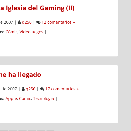
a Iglesia del Gaming (II)
de 2007
|
q256
|
12 comentarios »
s:
Cómic
,
Videojuegos
|
ne ha llegado
 de 2007
|
q256
|
17 comentarios »
s:
Apple
,
Cómic
,
Tecnología
|