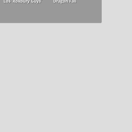
Los ‘Roxbury Guys’
Dragon Fall