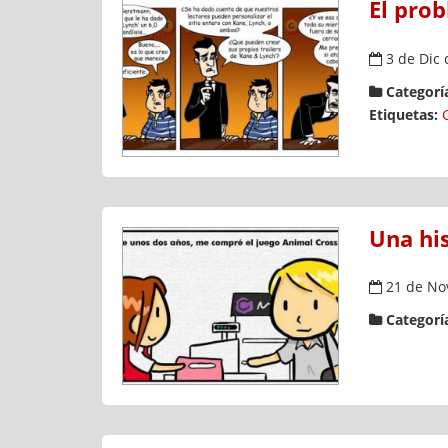
El pro
3 de Dic 
Categoría
Etiquetas:
Una his
21 de No
Categoría