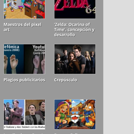
Maestros del pixel
‘Zelda: Ocarina of
art
Time’, concepción y
desarrollo
Plagios publicitarios
Crepúsculo