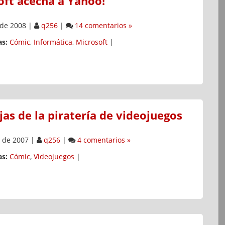
oft acecha a Yahoo!
 de 2008
|
q256
|
14 comentarios »
s:
Cómic
,
Informática
,
Microsoft
|
as de la piratería de videojuegos
 de 2007
|
q256
|
4 comentarios »
s:
Cómic
,
Videojuegos
|