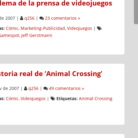
blema de la prensa de videojuegos
de 2007
|
q256
|
23 comentarios »
s:
Cómic
,
Marketing-Publicidad
,
Videojuegos
|
Gamespot
,
Jeff Gerstmann
toria real de ‘Animal Crossing’
v de 2007
|
q256
|
49 comentarios »
s:
Cómic
,
Videojuegos
|
Etiquetas:
Animal Crossing