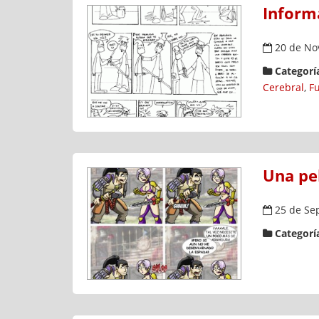
Informá
20 de No
Categoría
Cerebral
,
F
Una pel
25 de Se
Categoría