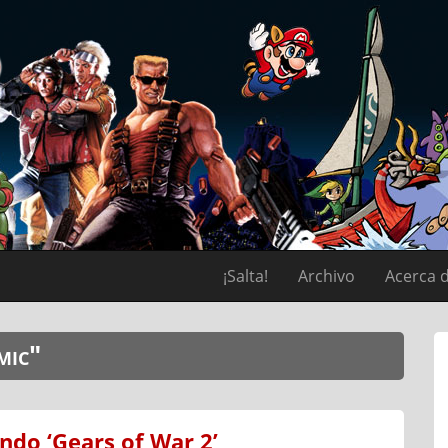
¡Salta!
Archivo
Acerca 
mic"
ndo ‘Gears of War 2’