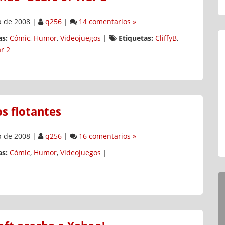
b de 2008
|
q256
|
14 comentarios »
s:
Cómic
,
Humor
,
Videojuegos
|
Etiquetas:
CliffyB
,
r 2
os flotantes
b de 2008
|
q256
|
16 comentarios »
s:
Cómic
,
Humor
,
Videojuegos
|