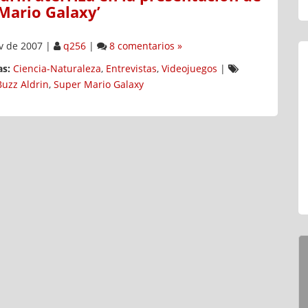
Mario Galaxy’
v de 2007
|
q256
|
8 comentarios »
s:
Ciencia-Naturaleza
,
Entrevistas
,
Videojuegos
|
Buzz Aldrin
,
Super Mario Galaxy