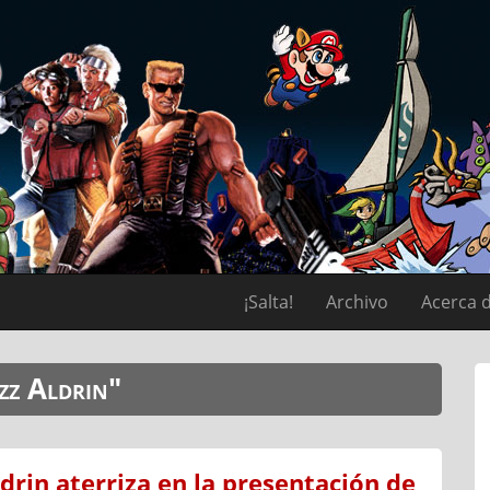
¡Salta!
Archivo
Acerca 
zz Aldrin"
drin aterriza en la presentación de