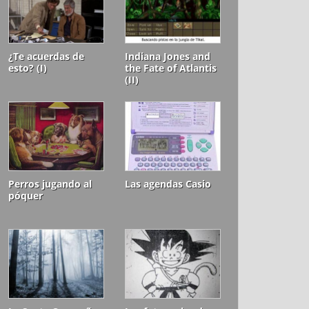
¿Te acuerdas de
Indiana Jones and
esto? (I)
the Fate of Atlantis
(II)
Perros jugando al
Las agendas Casio
póquer