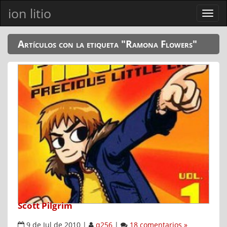
ion litio
Ver
men
Artículos con la etiqueta "Ramona Flowers"
Scott Pilgrim
9 de Jul de 2010
|
q256
|
18 comentarios »